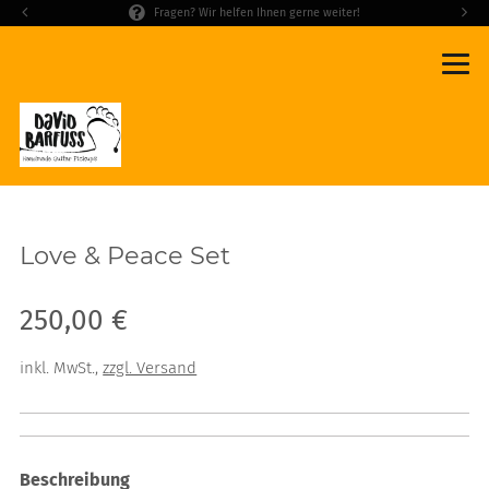
Fragen? Wir helfen Ihnen gerne weiter!
Love & Peace Set
Verkaufspreis: 250,00 €
250,00 €
inkl. MwSt.
,
zzgl. Versand
Beschreibung